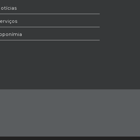
otícias
erviços
oponímia