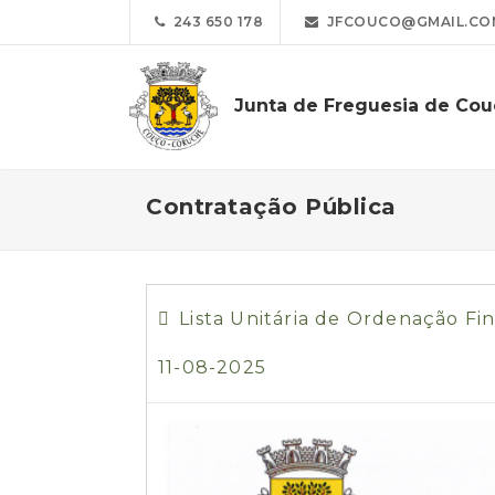
243 650 178
JFCOUCO@GMAIL.CO
Junta de Freguesia de Co
Contratação Pública
Lista Unitária de Ordenação F
11-08-2025