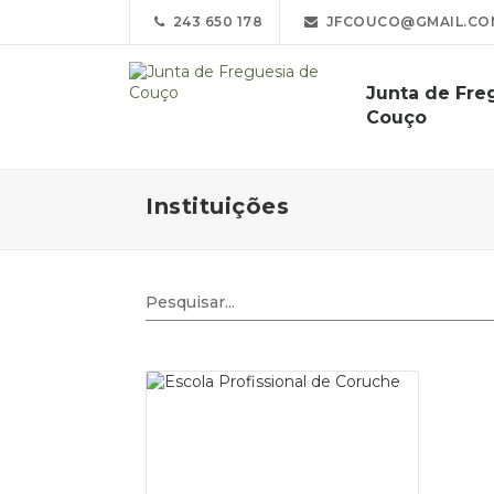
243 650 178
JFCOUCO@GMAIL.CO
Junta de Fre
Couço
Instituições