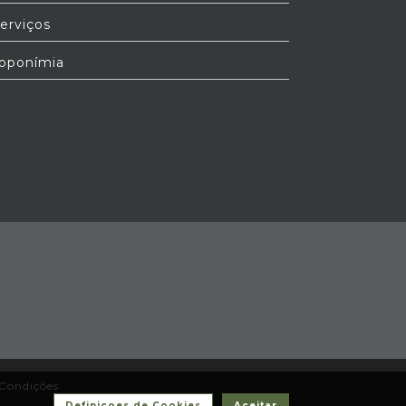
erviços
oponímia
Condições
Definiçoes de Cookies
Aceitar