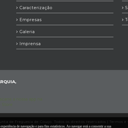
Caracterização
S
Empresas
T
Galeria
Imprensa
RQUIA,
nta de Freguesia de Couço. Todos os direitos reservados |
Termos e 
experiência de navegação e para fins estatísticos. Ao navegar está a consentir a sua