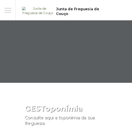
Junta de Freguesia de
Couço
GESToponímia
Consulte aqui a toponímia da sua
freguesia