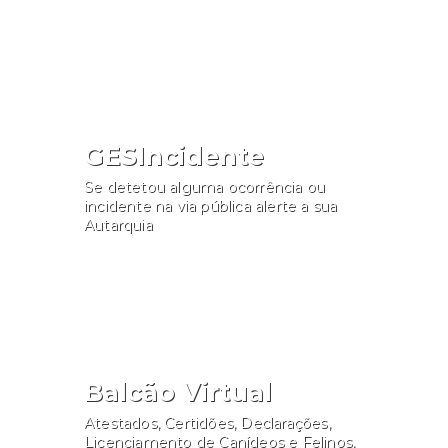
Consultar
GESIncidente
Se detetou alguma ocorrência ou
incidente na via pública alerte a sua
Autarquia
Participar
Balcão Virtual
Atestados, Certidões, Declarações,
Licenciamento de Canídeos e Felinos,