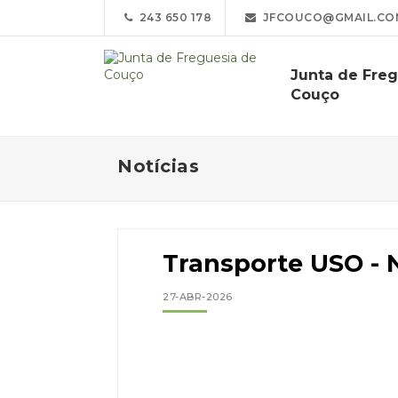
243 650 178
JFCOUCO@GMAIL.CO
Junta de Fre
Couço
Notícias
Transporte USO - 
27-ABR-2026