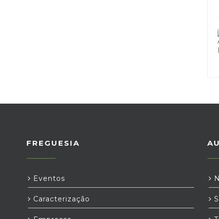
FREGUESIA
A
Eventos
N
Caracterização
S